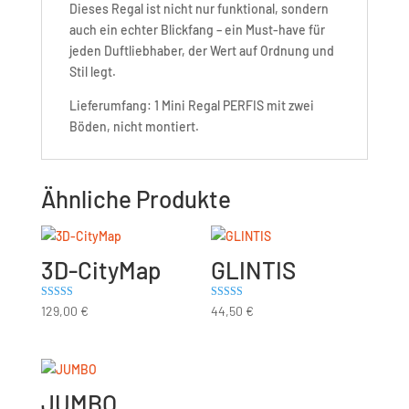
Dieses Regal ist nicht nur funktional, sondern
auch ein echter Blickfang – ein Must-have für
jeden Duftliebhaber, der Wert auf Ordnung und
Stil legt.
Lieferumfang: 1 Mini Regal PERFIS mit zwei
Böden, nicht montiert.
Ähnliche Produkte
3D-CityMap
GLINTIS
Bewertet mit
Bewertet mit
129,00
€
44,50
€
5.00
5.00
von 5
von 5
JUMBO