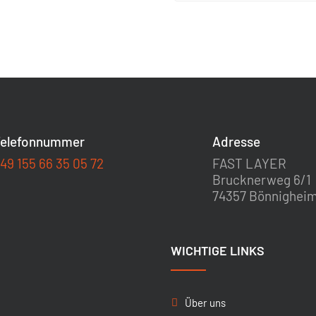
elefonnummer
Adresse
49 155 66 35 05 72
FAST LAYER
Brucknerweg 6/1
74357 Bönnighei
WICHTIGE LINKS
Über uns