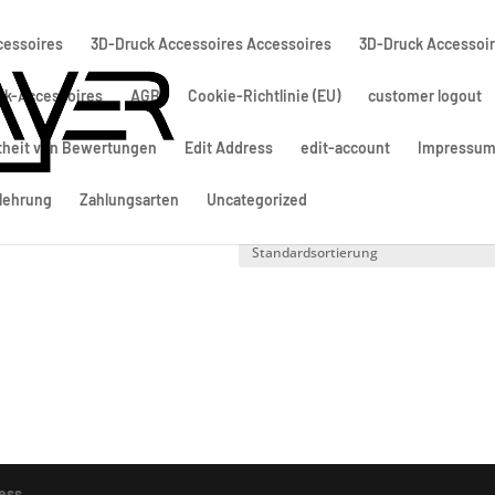
cessoires
3D-Druck Accessoires Accessoires
3D-Druck Accessoi
ck-Accessoires
AGB
Cookie-Richtlinie (EU)
customer logout
theit von Bewertungen
Edit Address
edit-account
Impressu
lehrung
Zahlungsarten
Uncategorized
ess